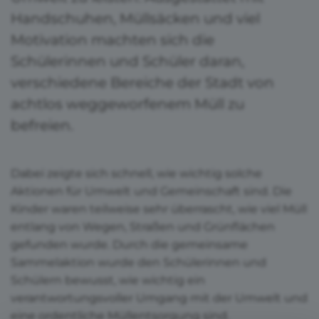
Handschuhen, Müllsäcken und viel
Motivation machten sich die
Schülerinnen und Schüler daran,
verschiedene Bereiche der Stadt von
achtlos weggeworfenem Müll zu
befreien.
Dabei zeigte sich schnell, wie wichtig solche
Aktionen für Umwelt und Gemeinschaft sind. Die
Kinder waren teilweise sehr überrascht, wie viel Müll
entlang von Wegen, Straßen und Grünflächen
gefunden wurde. Durch die gemeinsame
Sammelaktion wurde den Schülerinnen und
Schülern bewusst, wie wichtig ein
verantwortungsvoller Umgang mit der Umwelt und
eine ordentliche Müllentsorgung sind.