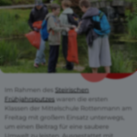
Im Rahmen des
Steirischen
Frühjahrsputzes
waren die ersten
Klassen der Mittelschule Rottenmann am
Freitag mit großem Einsatz unterwegs,
um einen Beitrag für eine saubere
Umwelt zu leisten. Ausgestattet mit