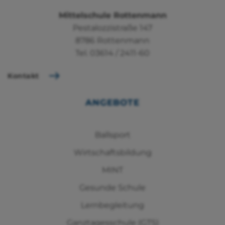
Mittelschule Rottenmann
Pestalozzistraße 147
8786 Rottenmann
Tel.
03614 / 2411-60
Kontakt
ANGEBOTE
Ballsport
Wirtschaftsbildung
MINT
Gesunde Schule
Lernbegleitung
Ganztagesschule (GTS)