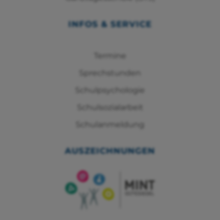
INFOS & SERVICE
Termine
Sprechstunden
Schulpsychologie
Schulsozialarbeit
Schulanmeldung
AUSZEICHNUNGEN